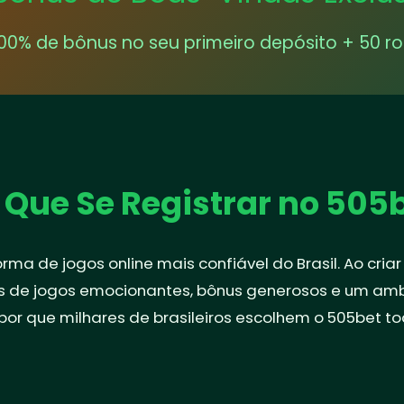
00% de bônus no seu primeiro depósito + 50 ro
 Que Se Registrar no 505
rma de jogos online mais confiável do Brasil. Ao criar
s de jogos emocionantes, bônus generosos e um amb
 por que milhares de brasileiros escolhem o 505bet to