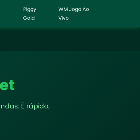
Piggy
WM Jogo Ao
Gold
Vivo
et
ndas. É rápido,