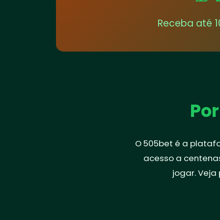
Receba até 1
Por
O 505bet é a platafo
acesso a centena
jogar. Veja