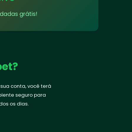
dadas grátis!
bet?
 sua conta, você terá
iente seguro para
dos os dias.