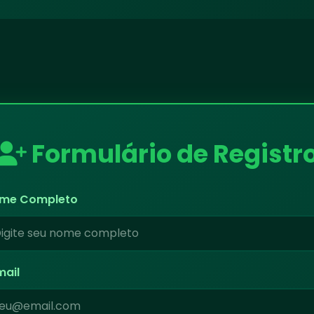
Formulário de Registr
me Completo
mail