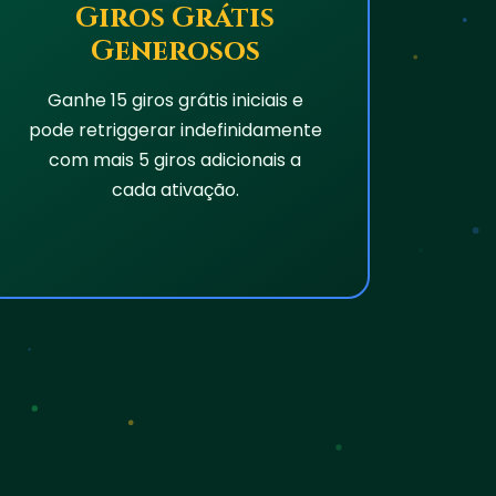
Giros Grátis
Generosos
Ganhe 15 giros grátis iniciais e
pode retriggerar indefinidamente
com mais 5 giros adicionais a
cada ativação.