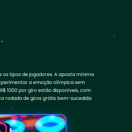
os tipos de jogadores. A aposta mínima
m experimentar a emoção olímpica sem
R$ 1000 por giro estão disponíveis, com
a rodada de giros grátis bem-sucedida.