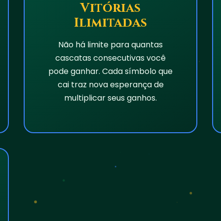
Vitórias
Ilimitadas
Não há limite para quantas
cascatas consecutivas você
pode ganhar. Cada símbolo que
cai traz nova esperança de
multiplicar seus ganhos.