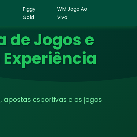
Piggy
WM Jogo Ao
Gold
Vivo
a de Jogos e
 Experiência
 apostas esportivas e os jogos