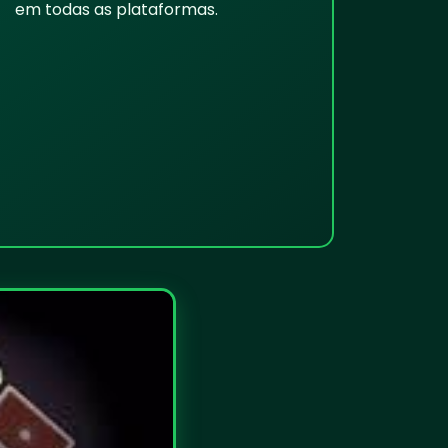
em todas as plataformas.