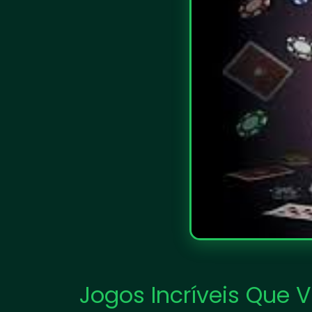
Jogos Incríveis Que 