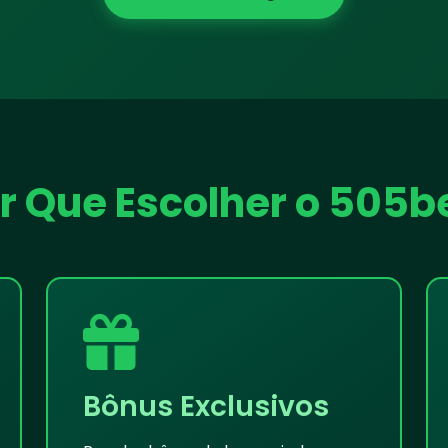
r Que Escolher o 505b
Bônus Exclusivos