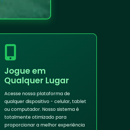
Jogue em
Qualquer Lugar
Acesse nossa plataforma de
qualquer dispositivo - celular, tablet
ou computador. Nosso sistema é
totalmente otimizado para
proporcionar a melhor experiência