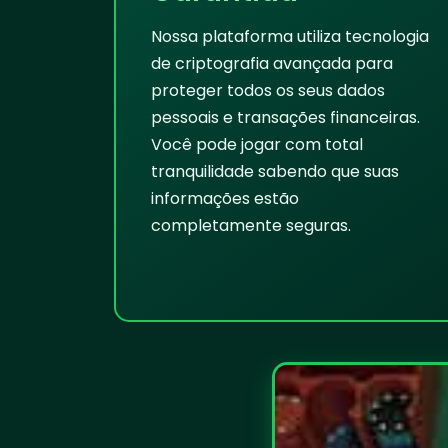
Nossa plataforma utiliza tecnologia
de criptografia avançada para
proteger todos os seus dados
pessoais e transações financeiras.
Você pode jogar com total
tranquilidade sabendo que suas
informações estão
completamente seguras.