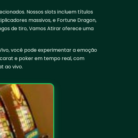
ionados. Nossos slots incluem títulos
plicadores massivos, e Fortune Dragon,
jogos de tiro, Vamos Atirar oferece uma
 Vivo, você pode experimentar a emoção
accarat e poker em tempo real, com
 ao vivo.