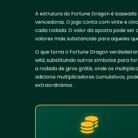
A estrutura do Fortune Dragon é baseada 
vencedoras. O jogo conta com vinte e cinc
cada rodada. O valor da aposta pode ser 
valores mais substanciais para aqueles q
O que torna o Fortune Dragon verdadeira
wild, substituindo outros símbolos para 
a rodada de giros grátis, onde os multip
adiciona multiplicadores cumulativos, p
extraordinários.