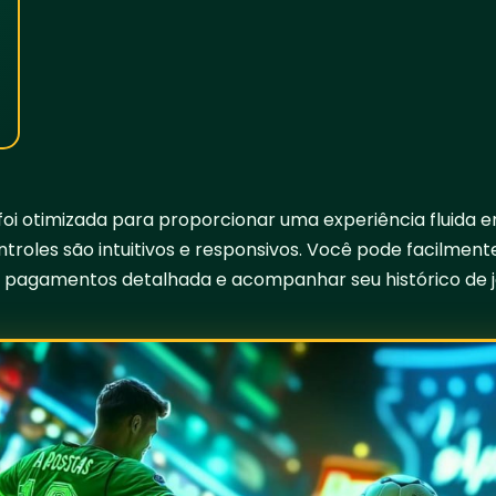
oi otimizada para proporcionar uma experiência fluida em
roles são intuitivos e responsivos. Você pode facilmente
de pagamentos detalhada e acompanhar seu histórico de 