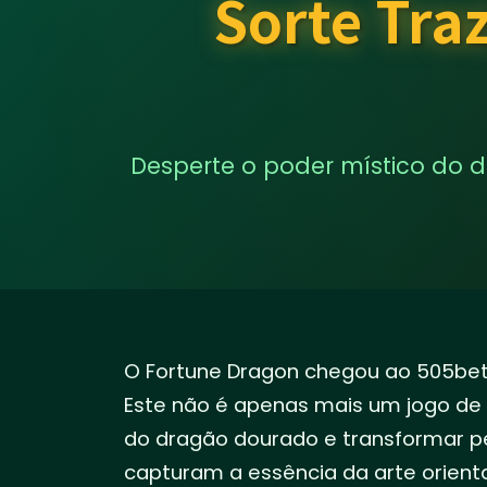
Sorte Tra
Desperte o poder místico do 
O Fortune Dragon chegou ao 505bet t
Este não é apenas mais um jogo de 
do dragão dourado e transformar p
capturam a essência da arte orient