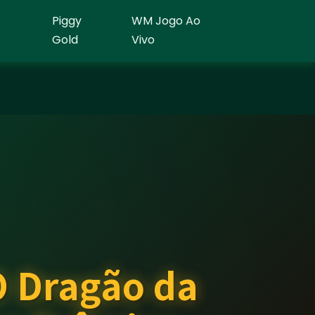
Piggy
WM Jogo Ao
Gold
Vivo
O Dragão da