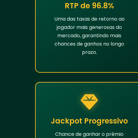
RTP de 96.8%
Uma das taxas de retorno ao
jogador mais generosas do
mercado, garantindo mais
chances de ganhos no longo
prazo.
Jackpot Progressivo
Chance de ganhar o prêmio