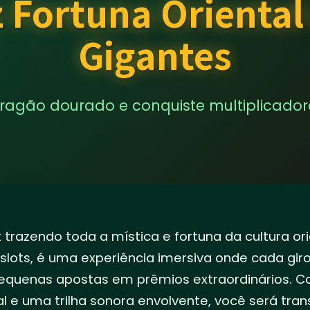
z Fortuna Oriental
Gigantes
dragão dourado e conquiste multiplicad
razendo toda a mística e fortuna da cultura orie
slots, é uma experiência imersiva onde cada gir
equenas apostas em prêmios extraordinários. C
al e uma trilha sonora envolvente, você será t