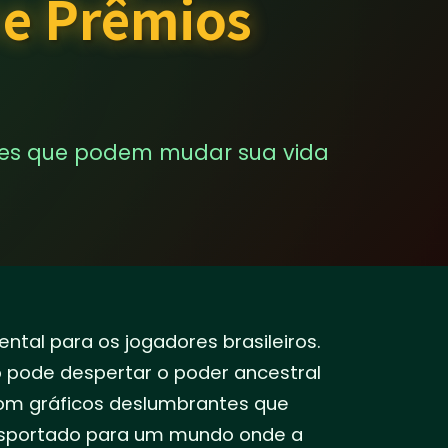
 e Prêmios
ores que podem mudar sua vida
ntal para os jogadores brasileiros.
o pode despertar o poder ancestral
om gráficos deslumbrantes que
ransportado para um mundo onde a